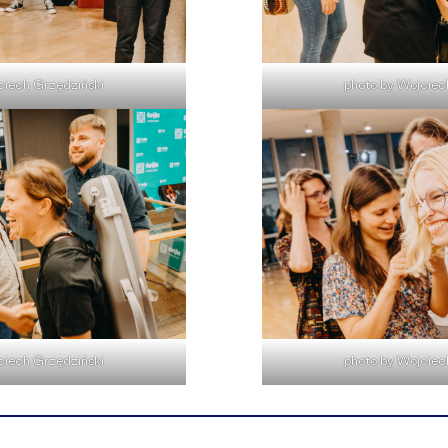
ciech Grzędziński
photo by Wojciec
ciech Grzędziński
photo by Wojciec