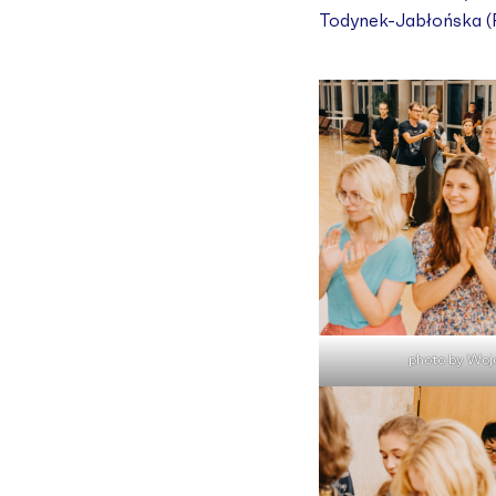
Todynek-Jabłońska (Po
photo by Woj