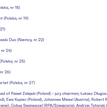
lska, nr 18)
et (Polska, nr 19)
 21)
owski Duo (Niemcy, nr 22)
 nr 24)
(Polska, nr 25)
 nr 26)
artet (Polska, nr 27)
 of Paweł Zalejski (Poland) – jury chairman, Łukasz Długosz
d), Ewa Kupiec (Poland), Johannes Meissl (Austria), Robert 
aine), Cobus Swanepoel (RPA/Szwajcaria), Andrzej Tatarski 