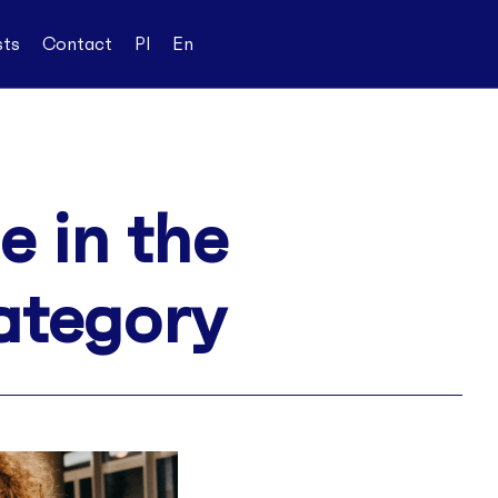
sts
Contact
Pl
En
e in the
ategory