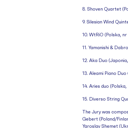
8. Shoven Quartet (Po
9. Silesian Wind Quint
10. WtRiO (Polska, nr
11. Yamanishi & Dabr
12. Aka Duo (Japonia,
13. Aleami Piano Duo 
14. Aries duo (Polska,
15. Diverso String Qu
The Jury was composed
Gebert (Poland/Finlan
Yaroslav Shemet (Ukr