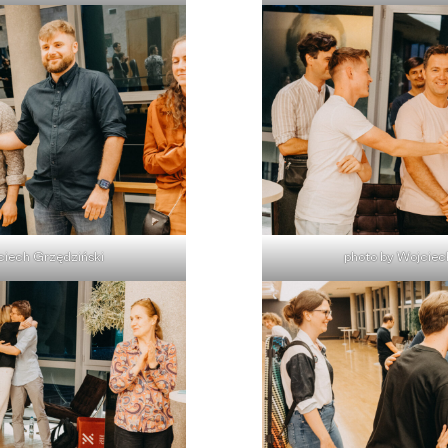
ciech Grzędziński
photo by Wojciec