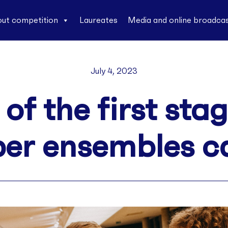
ut competition
Laureates
Media and online broadca
July 4, 2023
 of the first stag
r ensembles c