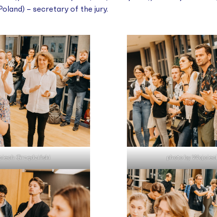
land) – secretary of the jury.
ciech Grzędziński
photo by Wojciec