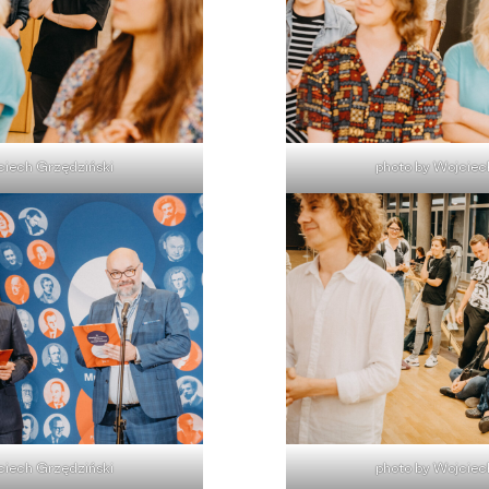
ciech Grzędziński
photo by Wojciec
ciech Grzędziński
photo by Wojciec